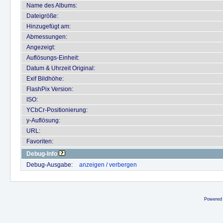
Name des Albums:
Dateigröße:
Hinzugefügt am:
Abmessungen:
Angezeigt:
Auflösungs-Einheit:
Datum & Uhrzeit Original:
Exif Bildhöhe:
FlashPix Version:
ISO:
YCbCr-Positionierung:
y-Auflösung:
URL:
Favoriten:
Debug-Info
Debug-Ausgabe:
anzeigen / verbergen
Powered