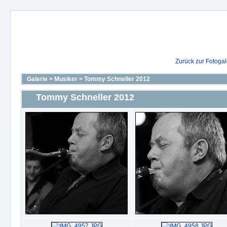
Zurück zur Fotoga
Galerie
>
Musiker
>
Tommy Schneller 2012
Tommy Schneller 2012