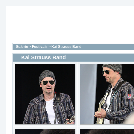
Galerie
>
Festivals
>
Kai Strauss Band
Kai Strauss Band