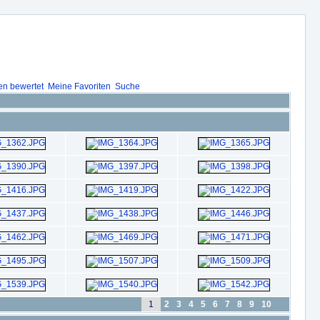
en bewertet
Meine Favoriten
Suche
1
2
3
4
5
6
7
8
9
10