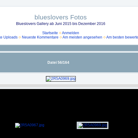
blueslovers Fotos
Blueslovers Gallery ab Juni 2015 bis Dezember 2016
Startseite
Anmelden
e Uploads
Neueste Kommentare
Am meisten angesehen
Am besten bewerte
Datei 56/164