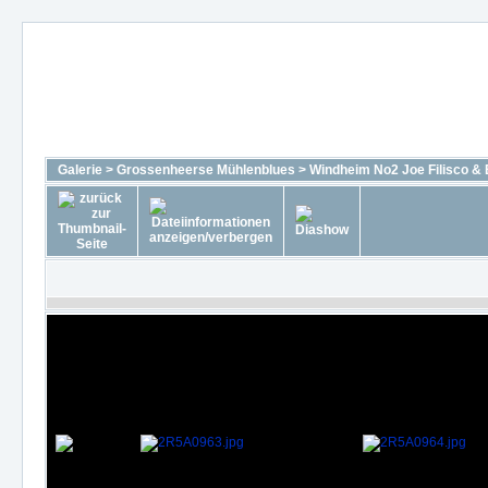
Galerie
>
Grossenheerse Mühlenblues
>
Windheim No2 Joe Filisco & 