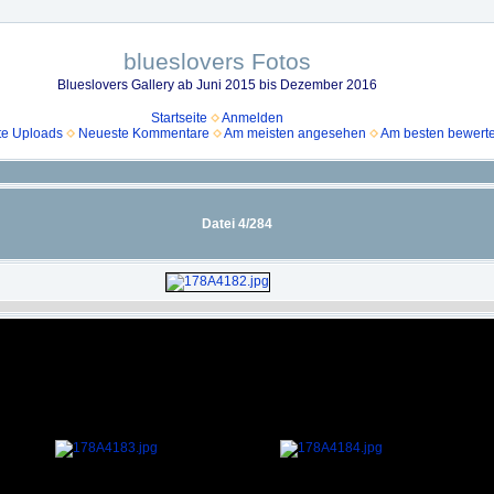
blueslovers Fotos
Blueslovers Gallery ab Juni 2015 bis Dezember 2016
Startseite
Anmelden
e Uploads
Neueste Kommentare
Am meisten angesehen
Am besten bewerte
Datei 4/284