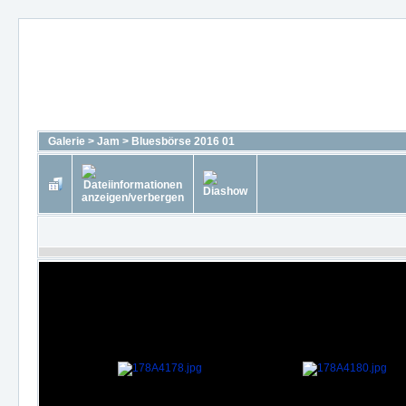
Galerie
>
Jam
>
Bluesbörse 2016 01