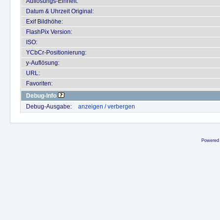
Auflösungs-Einheit:
Datum & Uhrzeit Original:
Exif Bildhöhe:
FlashPix Version:
ISO:
YCbCr-Positionierung:
y-Auflösung:
URL:
Favoriten:
Debug-Info
Debug-Ausgabe:
anzeigen / verbergen
Powered