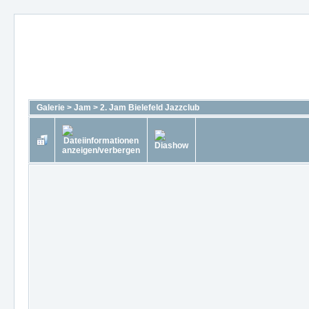
Galerie
>
Jam
>
2. Jam Bielefeld Jazzclub