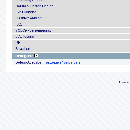
Auflösungs-Einheit:
Datum & Uhrzeit Original:
Exif Bildhöhe:
FlashPix Version:
ISO:
YCbCr-Positionierung:
y-Auflösung:
URL:
Favoriten:
Debug-Info
Debug-Ausgabe:
anzeigen / verbergen
Powered