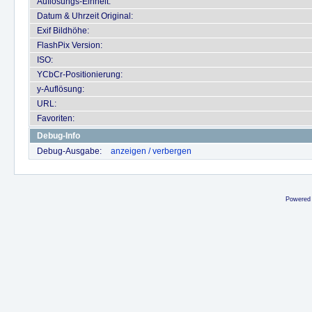
Auflösungs-Einheit:
Datum & Uhrzeit Original:
Exif Bildhöhe:
FlashPix Version:
ISO:
YCbCr-Positionierung:
y-Auflösung:
URL:
Favoriten:
Debug-Info
Debug-Ausgabe:
anzeigen / verbergen
Powered