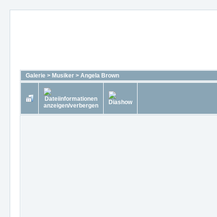
Galerie
>
Musiker
>
Angela Brown