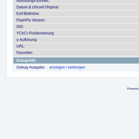
Auflösungs-Einheit:
Datum & Uhrzeit Original:
Exif Bildhöhe:
FlashPix Version:
ISO:
YCbCr-Positionierung:
y-Auflösung:
URL:
Favoriten:
Debug-Info
Debug-Ausgabe:
anzeigen / verbergen
Powered