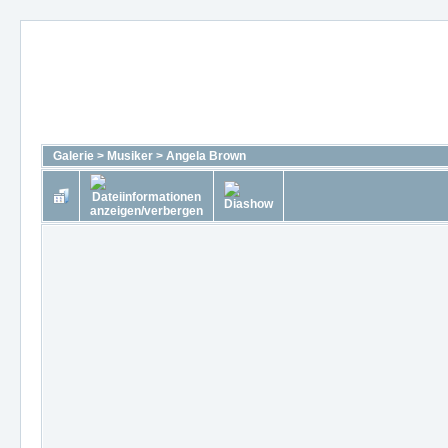
Galerie
>
Musiker
>
Angela Brown