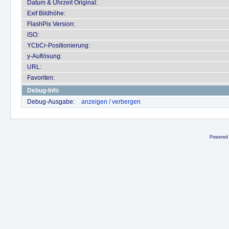
Datum & Uhrzeit Original:
Exif Bildhöhe:
FlashPix Version:
ISO:
YCbCr-Positionierung:
y-Auflösung:
URL:
Favoriten:
Debug-Info
Debug-Ausgabe:
anzeigen / verbergen
Powered