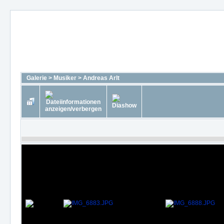
Galerie
>
Musiker
>
Andreas Arlt