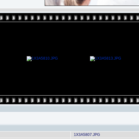
1X3A5807.JPG