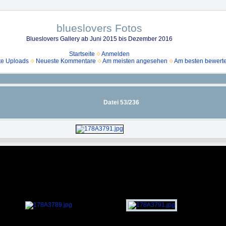
blueslovers Fotos
Blueslovers Gallery ab Juni 2015 bis Dezember 2016
Startseite
Anmelden
e Uploads
Neueste Kommentare
Am meisten angesehen
Am besten bewerte
Datei 53/236