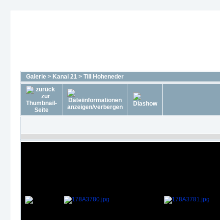
Galerie
>
Kanal 21
>
Till Hoheneder