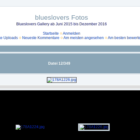
blueslovers Fotos
Blueslovers Gallery ab Juni 2015 bis Dezember 2016
Startseite
Anmelden
e Uploads
Neueste Kommentare
Am meisten angesehen
Am besten bewerte
Datei 12/349