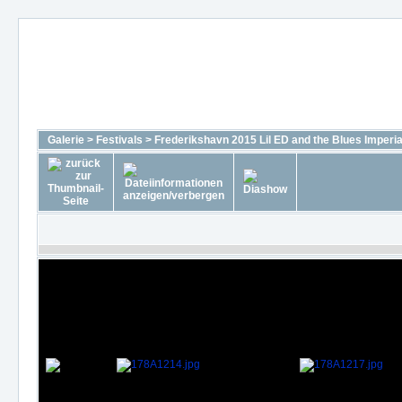
Galerie
>
Festivals
>
Frederikshavn 2015 Lil ED and the Blues Imperia